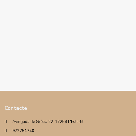
Contacte
Avinguda de Grècia 22. 17258 L'Estartit
972751740