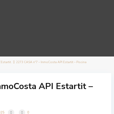
Estartit.
2273 CASA nº7 – InmoCosta API Estartit – Piscina
moCosta API Estartit –
025
0