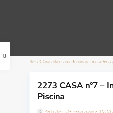
Home
Casa d’obra nova amb vistes al mar al centre de L’
2273 CASA nº7 – In
Piscina
Posted by info@inmocosta.com on 24/04/2