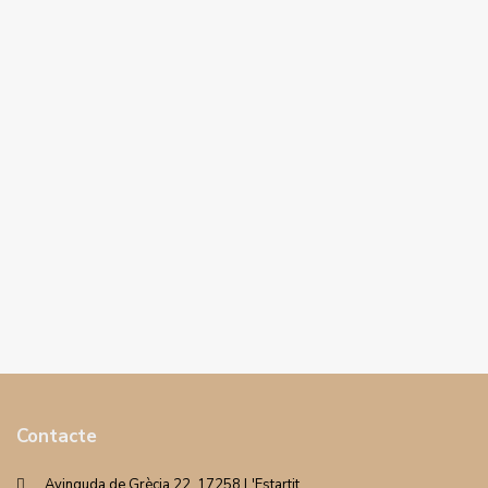
Contacte
Avinguda de Grècia 22. 17258 L'Estartit