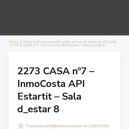
Home
Casa d’obra nova amb vistes al mar al centre de L’Estartit.
2273 CASA nº7 – InmoCosta API Estartit – Sala d_estar 8
2273 CASA nº7 –
InmoCosta API
Estartit – Sala
d_estar 8
Posted by info@inmocosta.com on 24/04/2025