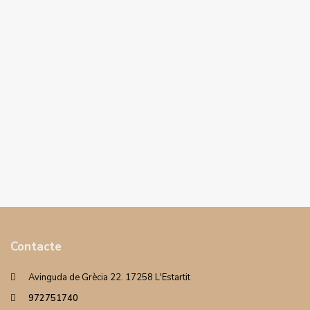
Contacte
Avinguda de Grècia 22. 17258 L'Estartit
972751740