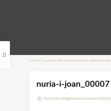
Home
Casa gran amb molt potencial al centre del poble
nuria-i-joan_00007
Posted by info@inmocosta.com on 02/04/2