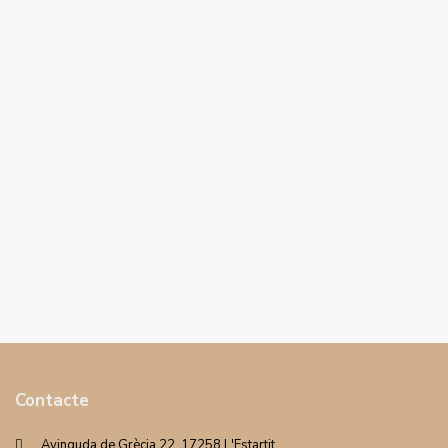
Contacte
Avinguda de Grècia 22. 17258 L'Estartit