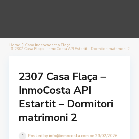
Home
Casa independent a Flaçà
2307 Casa Flaça – InmoCosta API Estartit – Dormitori matrimoni 2
2307 Casa Flaça –
InmoCosta API
Estartit – Dormitori
matrimoni 2
Posted by info@inmocosta.com on 23/02/2026