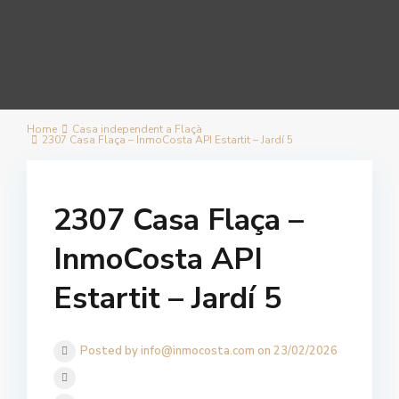
Home
Casa independent a Flaçà
2307 Casa Flaça – InmoCosta API Estartit – Jardí 5
2307 Casa Flaça –
InmoCosta API
Estartit – Jardí 5
Posted by info@inmocosta.com on 23/02/2026