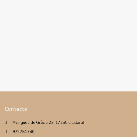
Contacte
Avinguda de Grècia 22. 17258 L'Estartit
972751740