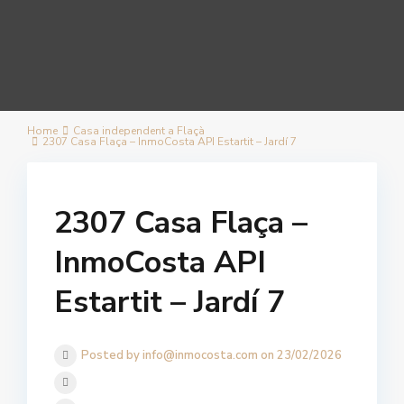
Home
Casa independent a Flaçà
2307 Casa Flaça – InmoCosta API Estartit – Jardí 7
2307 Casa Flaça –
InmoCosta API
Estartit – Jardí 7
Posted by info@inmocosta.com on 23/02/2026