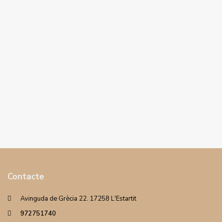
Contacte
Avinguda de Grècia 22. 17258 L'Estartit
972751740