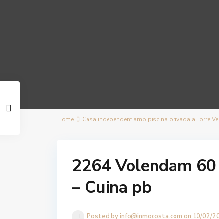
Home
Casa independent amb piscina privada a Torre Vella
2264 Volendam 60 
– Cuina pb
Posted by info@inmocosta.com on 10/02/2