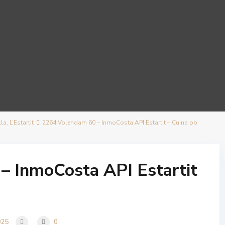
, L’Estartit
2264 Volendam 60 – InmoCosta API Estartit – Cuina pb
– InmoCosta API Estartit
025
0