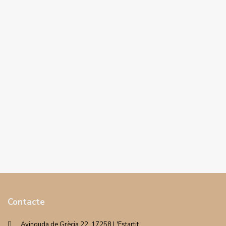
Contacte
Avinguda de Grècia 22. 17258 L'Estartit