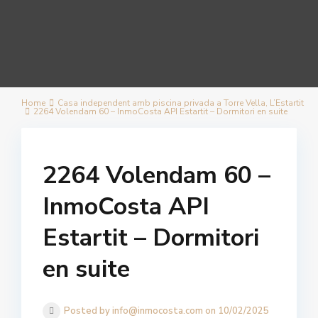
Home
Casa independent amb piscina privada a Torre Vella, L’Estartit
2264 Volendam 60 – InmoCosta API Estartit – Dormitori en suite
2264 Volendam 60 –
InmoCosta API
Estartit – Dormitori
en suite
Posted by info@inmocosta.com on 10/02/2025