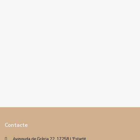
Contacte
Avinguda de Grècia 22. 17258 L'Estartit