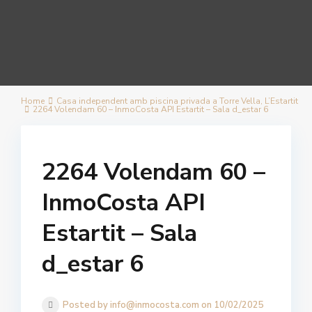
Home
Casa independent amb piscina privada a Torre Vella, L’Estartit
2264 Volendam 60 – InmoCosta API Estartit – Sala d_estar 6
2264 Volendam 60 –
InmoCosta API
Estartit – Sala
d_estar 6
Posted by info@inmocosta.com on 10/02/2025