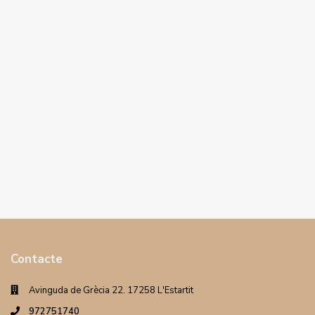
Contacte
Avinguda de Grècia 22. 17258 L'Estartit
972751740