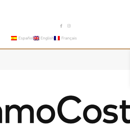
Español
English
Français