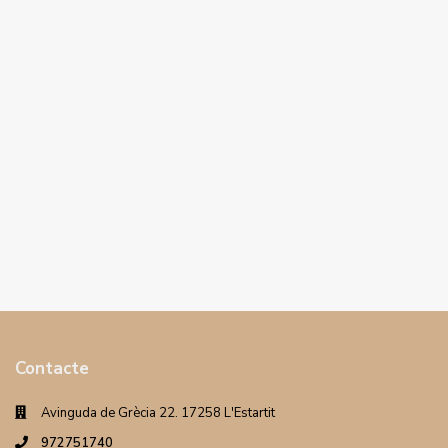
Contacte
Avinguda de Grècia 22. 17258 L'Estartit
972751740