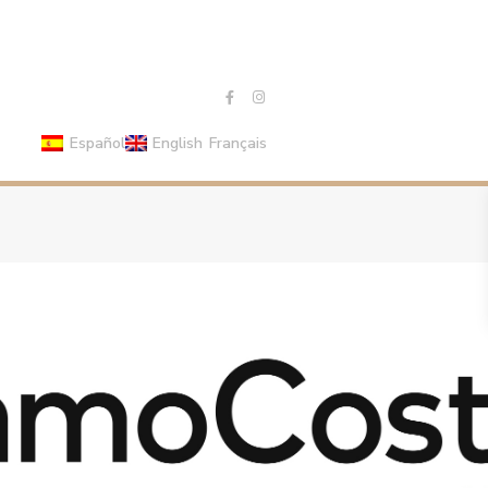
Español
English
Français