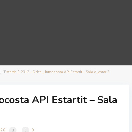
L’Estartit
2312 – Delta _ Inmocosta API Estartit – Sala d_estar 2
ocosta API Estartit – Sala
026
0