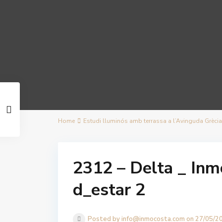
Home
Estudi lluminós amb terrassa a l’Avinguda Grècia, 
2312 – Delta _ Inm
d_estar 2
Posted by info@inmocosta.com on 27/05/2