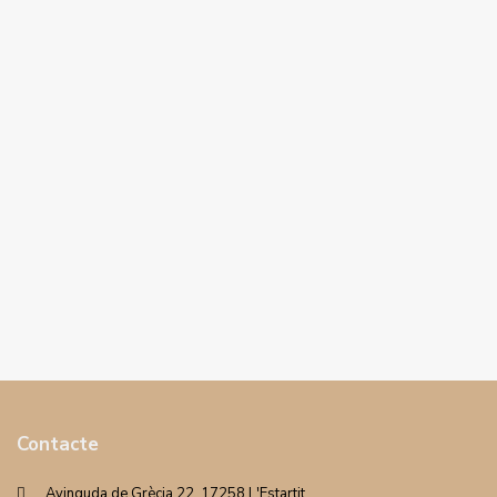
Contacte
Avinguda de Grècia 22. 17258 L'Estartit