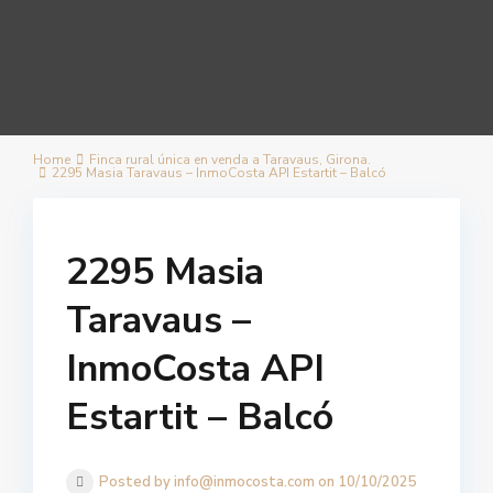
Home
Finca rural única en venda a Taravaus, Girona.
2295 Masia Taravaus – InmoCosta API Estartit – Balcó
2295 Masia
Taravaus –
InmoCosta API
Estartit – Balcó
Posted by info@inmocosta.com on 10/10/2025