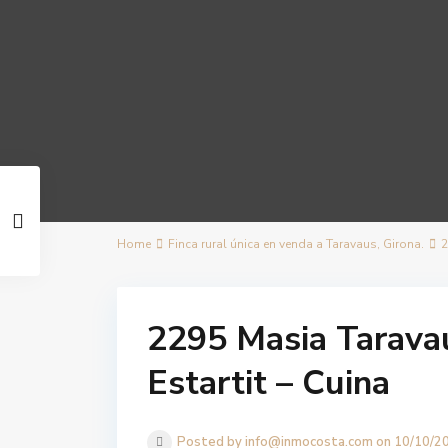
Home
Finca rural única en venda a Taravaus, Girona.
2
2295 Masia Tarava
Estartit – Cuina
Posted by info@inmocosta.com on 10/10/2