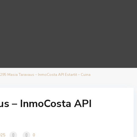
295 Masia Taravaus – InmoCosta API Estartit – Cuina
us – InmoCosta API
025
0