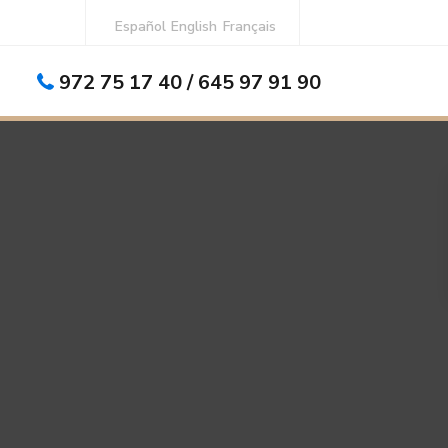
Español
English
Français
972 75 17 40 / 645 97 91 90