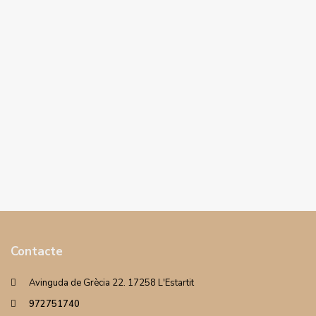
Contacte
Avinguda de Grècia 22. 17258 L'Estartit
972751740