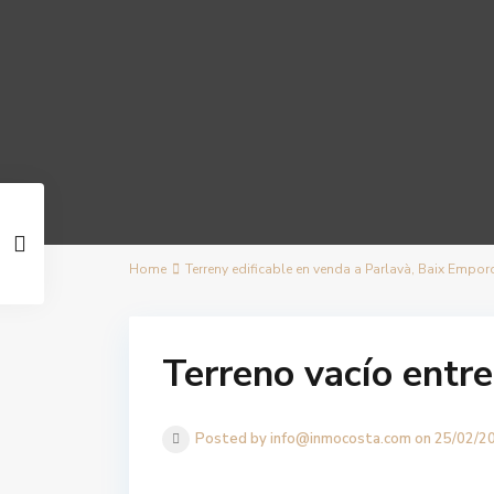
Home
Terreny edificable en venda a Parlavà, Baix Empor
Terreno vacío entr
Posted by info@inmocosta.com on 25/02/2