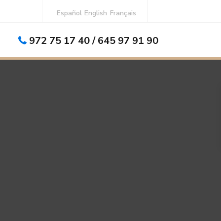
Español
English
Français
972 75 17 40 / 645 97 91 90