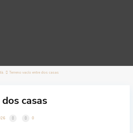
dà.
Terreno vacío entre dos casas
e dos casas
026
0