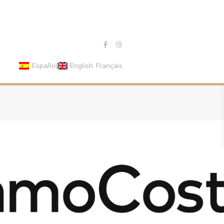
Español
English
Français