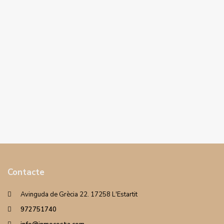
Contacte
Avinguda de Grècia 22. 17258 L'Estartit
972751740