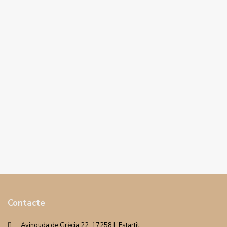
Contacte
Avinguda de Grècia 22. 17258 L'Estartit