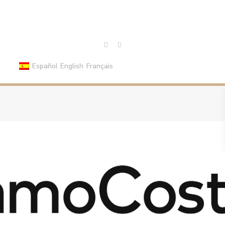
Español
English
Français