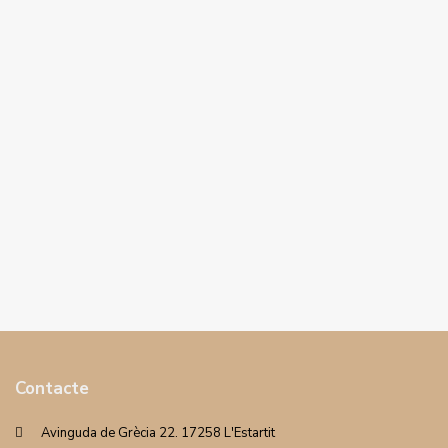
Contacte
Avinguda de Grècia 22. 17258 L'Estartit