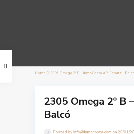
Home
2305 Omega 2º B – InmoCosta API Estartit – Balc
2305 Omega 2º B – 
Balcó
Posted by info@inmocosta.com on 26/01/2