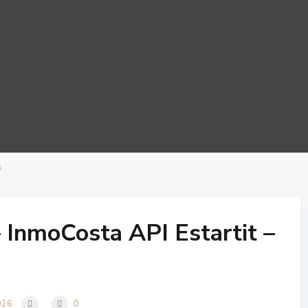
ó
InmoCosta API Estartit –
026
0