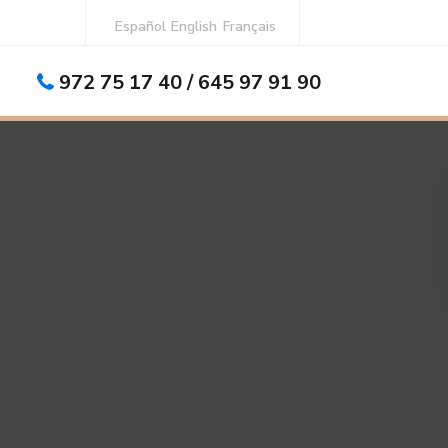
Español
English
Français
972 75 17 40 / 645 97 91 90