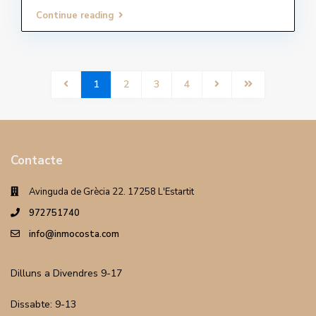
Continue reading
1
2
3
4
Contacte
Avinguda de Grècia 22. 17258 L'Estartit
972751740
info@inmocosta.com
Dilluns a Divendres 9-17
Dissabte: 9-13