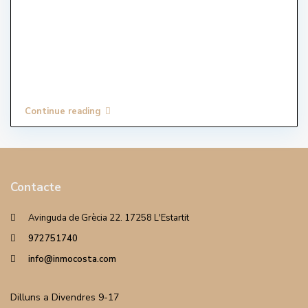
Continue reading
Contacte
Avinguda de Grècia 22. 17258 L'Estartit
972751740
info@inmocosta.com
Dilluns a Divendres 9-17