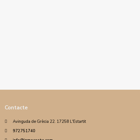
Contacte
Avinguda de Grècia 22. 17258 L'Estartit
972751740