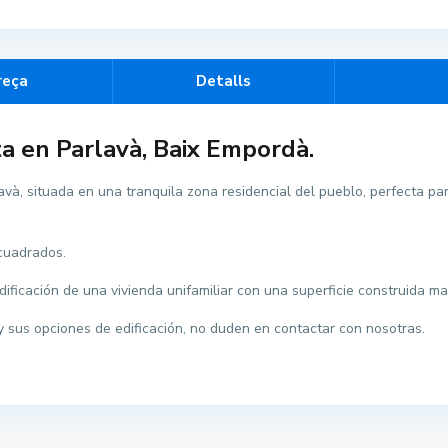
reça
Detalls
ta en Parlavà, Baix Empordà.
và, situada en una tranquila zona residencial del pueblo, perfecta par
 cuadrados.
s a Divendres 9-17
LLOGUER TURÍSTIC
edificación de una vivienda unifamiliar con una superficie construida 
 sus opciones de edificación, no duden en contactar con nosotras.
te: 9-13
nge : TANCAT