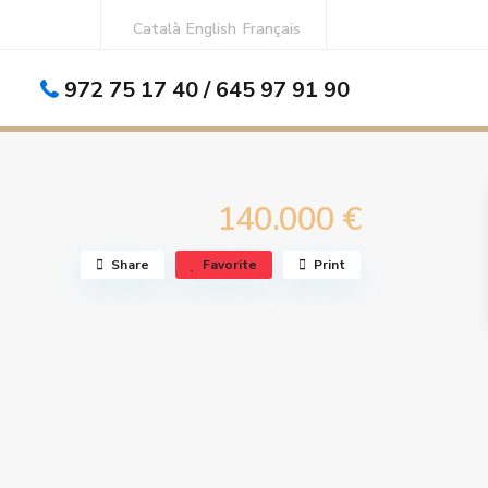
Català
English
Français
972 75 17 40 / 645 97 91 90
140.000 €
Share
Favorite
Print