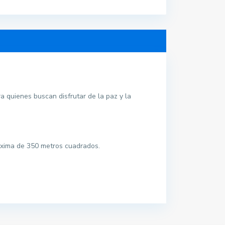
a quienes buscan disfrutar de la paz y la
LA BELLA LOLA
maxima de 350 metros cuadrados.
Mar Blau
La Vela