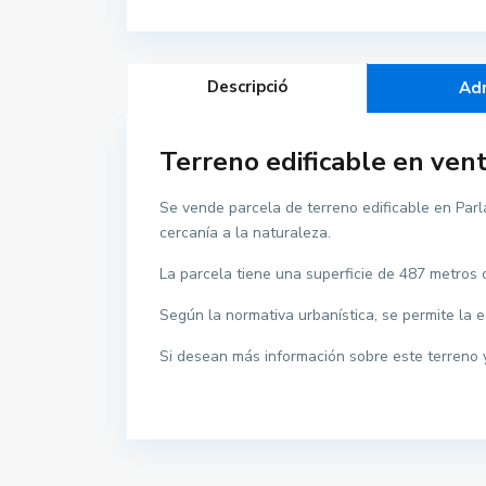
Descripció
Ad
Terreno edificable en ven
Se vende parcela de terreno edificable en Parla
cercanía a la naturaleza.
La parcela tiene una superficie de 487 metros
Dillun
Contacte
Según la normativa urbanística, se permite la 
Si desean más información sobre este terreno y
Dissab
Avinguda de Grècia 22. 17258
L'Estartit
Diume
972751740
info@inmocosta.com