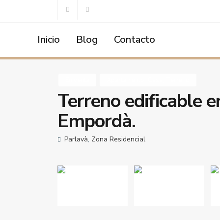
Inicio
Blog
Contacto
Home
Apartamento
,
Casa
,
Terreno
Terreno edificable
,
,
En venta
Apartamento
Casa
Terreno
Terreno edificable e
Empordà.
Parlavà
,
Zona Residencial