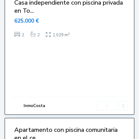
Casa independiente con piscina privada
en To...
625.000 €
2
2
2
1,029 m
C
e
n
t
r
o
,
L
'
E
s
t
a
r
InmoCosta
t
i
5
t
Apartamento con piscina comunitaria
en el ce...