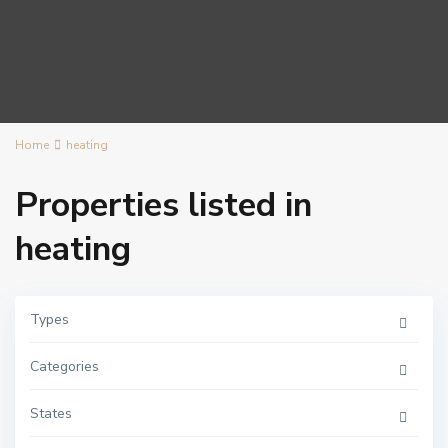
Home
heating
Properties listed in
heating
Types
Categories
C
e
n
States
t
r