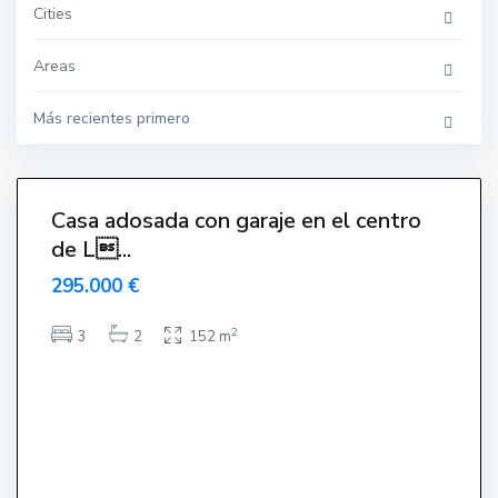
o
Cities
,
L
'
E
Areas
s
t
a
Más recientes primero
r
t
i
6
t
Casa adosada con garaje en el centro
Venut-
de L...
endido-
endue-
295.000 €
Sold
T
2
3
2
152 m
o
r
r
e
G
r
a
n
,
L