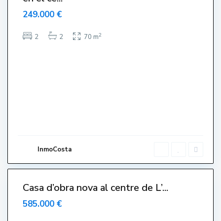
249.000 €
2
2
2
70 m
C
e
n
t
r
o
,
L
'
E
s
t
a
r
InmoCosta
t
i
0
t
Casa d’obra nova al centre de L’...
ervat –
ervado-
585.000 €
serve –
served