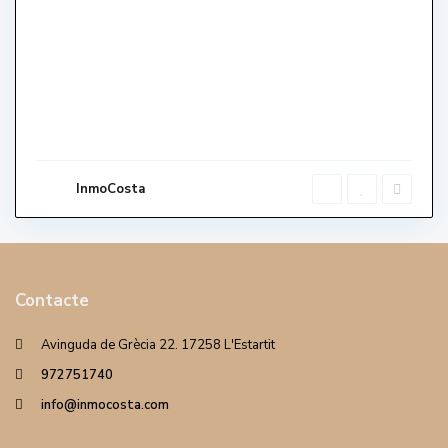
InmoCosta
Contacte
Avinguda de Grècia 22. 17258 L'Estartit
972751740
info@inmocosta.com