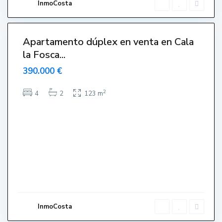
InmoCosta
m
ó
4
s
Apartamento dúplex en venta en Cala
la Fosca...
390.000 €
2
4
2
123 m
C
e
n
t
r
o
,
L
'
E
s
t
a
r
InmoCosta
t
i