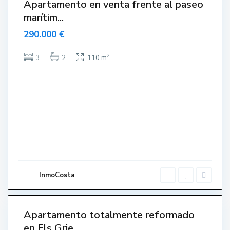
Apartamento en venta frente al paseo
Venut-
marítim...
endido-
endue-
290.000 €
Sold
E
l
2
3
2
110 m
s
G
r
i
e
l
l
s
,
L
'
E
s
t
a
r
InmoCosta
t
i
t
Apartamento totalmente reformado
Venut-
en Els Grie...
endido-