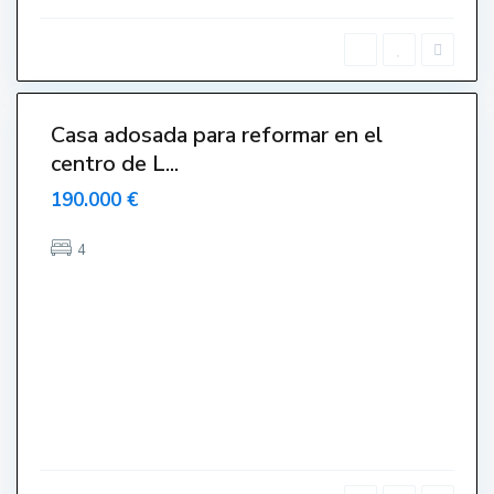
t
a
r
t
i
t
Casa adosada para reformar en el
Venut-
centro de L...
endido-
endue-
190.000 €
Sold
4
C
e
n
t
r
o
,
L
'
E
s
t
a
r