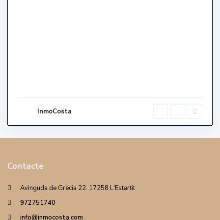
InmoCosta
Contacte
Avinguda de Grècia 22. 17258 L'Estartit
972751740
info@inmocosta.com