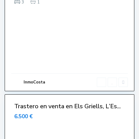
3
1
E
l
s
G
r
i
e
l
l
s
,
L
'
E
s
t
a
r
InmoCosta
t
i
t
Trastero en venta en Els Griells, L’Es...
Venut-
endido-
6.500 €
endue-
Sold